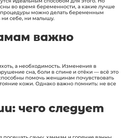
утся идеальным способом для этого. Но
асны во время беременности, а какие лучше
па-процедуры можно делать беременным
 ни себе, ни малышу.
амам важно
хоть, а необходимость. Изменения в
рушение сна, боли в спине и отёки — всё это
способны помочь женщинам почувствовать
тояние кожи. Однако важно помнить: не все
и: чего следует
 посещать сауну, хаммам и горячие ванны,