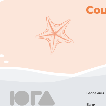
Со
Бассейны
Бани