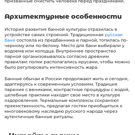
призванные очистить человека перед праздниками.
Архитектурные особенности
История развития банной культуры отразилась в
устройстве самих строений. Традиционная
русская
баня
состояла из предбанника и парной, топилась по-
черному или по-белому. Место для бани выбирали у
водоема или колодца. Внутреннее пространство
парной организовывалось согласно древним
правилам: полки располагались ярусами, чтобы можно
было регулировать интенсивность жара.
Банные обычаи в России продолжают жить и сегодня,
адаптируясь к современным условиям. Традиция
парения с вениками, контрастные процедуры с водой,
целебные практики находят свое место в культуре
оздоровления. Термальные комплексы сохраняют
преемственность, предлагая гостям приобщиться к
многовековому наследию русского народа через
аутентичные банные ритуалы.