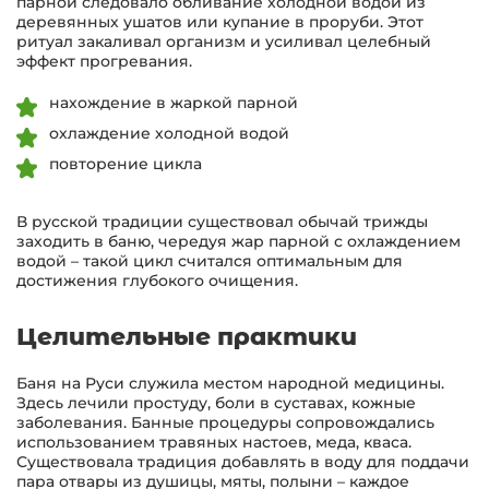
парной следовало обливание холодной водой из
деревянных ушатов или купание в проруби. Этот
ритуал закаливал организм и усиливал целебный
эффект прогревания.
нахождение в жаркой парной
охлаждение холодной водой
повторение цикла
В русской традиции существовал обычай трижды
заходить в баню, чередуя жар парной с охлаждением
водой – такой цикл считался оптимальным для
достижения глубокого очищения.
Целительные практики
Баня на Руси служила местом народной медицины.
Здесь лечили простуду, боли в суставах, кожные
заболевания. Банные процедуры сопровождались
использованием травяных настоев, меда, кваса.
Существовала традиция добавлять в воду для поддачи
пара отвары из душицы, мяты, полыни – каждое