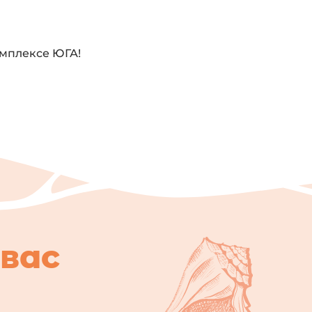
омплексе ЮГА!
вас