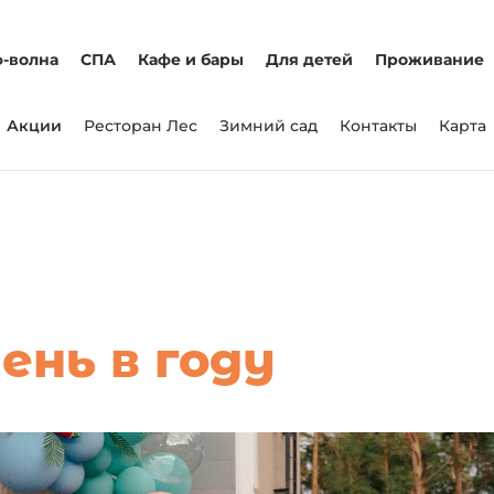
-волна
СПА
Кафе и бары
Для детей
Проживание
Акции
Ресторан Лес
Зимний сад
Контакты
Карта
ень в году