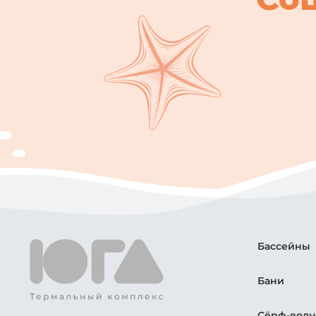
Бассейны
Бани
Сёрф-волн