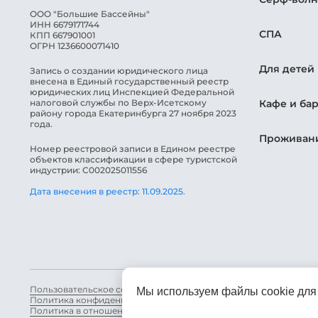
ООО "Большие Бассейны"
ИНН ​6679171744
СПА
КПП ​667901001
ОГРН ​1236600071410
Для детей
Запись о создании юридического лица
внесена в Единый государственный реестр
юридических лиц Инспекцией Федеральной
налоговой службы по Верх-Исетскому
Кафе и ба
району города Екатеринбурга 27 ноября 2023
года.
Проживан
Номер реестровой записи в Едином реестре
объектов классификации в сфере туристской
индустрии: С002025011556
Дата внесения в реестр: 11.09.2025.
Пользовательское соглашение
Мы используем файлы cookie для
Политика конфиденциальности персональных данных
Политика в отношении обработки персональных данных